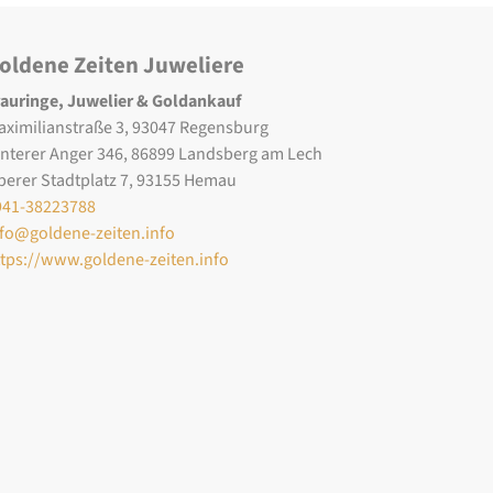
oldene Zeiten Juweliere
rauringe, Juwelier & Goldankauf
aximilianstraße 3, 93047 Regensburg
interer Anger 346, 86899 Landsberg am Lech
berer Stadtplatz 7, 93155 Hemau
941-38223788
nfo@goldene-zeiten.info
ttps://www.goldene-zeiten.info