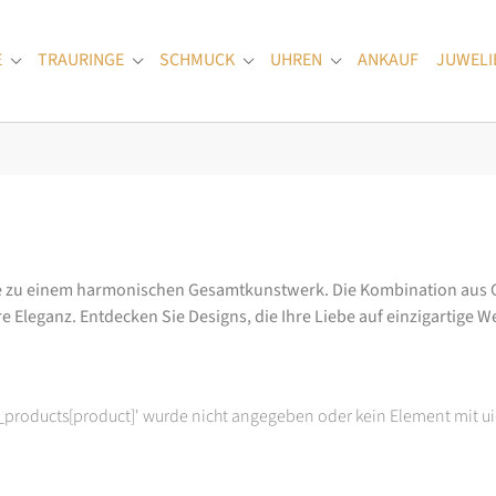
E
TRAURINGE
SCHMUCK
UHREN
ANKAUF
JUWELI
Submenu for "Verlobungsringe"
Submenu for "Trauringe"
Submenu for "Schmuck"
Submenu for "Uhren
le zu einem harmonischen Gesamtkunstwerk. Die Kombination aus G
e Eleganz. Entdecken Sie Designs, die Ihre Liebe auf einzigartige
t_products[product]' wurde nicht angegeben oder kein Element mit ui