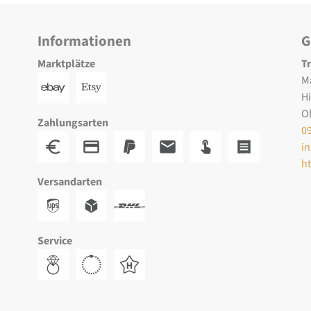
Informationen
G
Marktplätze
T
M
H
O
Zahlungsarten
0
i
h
Versandarten
Service