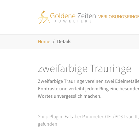
Skip to main navigation
Zum Hauptinhalt springen
Skip to page footer
VERLOBUNGSRING
Sie sind hier:
Home
Details
zweifarbige Trauringe
Zweifarbige Trauringe vereinen zwei Edelmetal
Kontraste und verleiht jedem Ring eine besonder
Wortes unvergesslich machen.
Shop Plugin: Falscher Parameter. GET/POST var 't
gefunden.