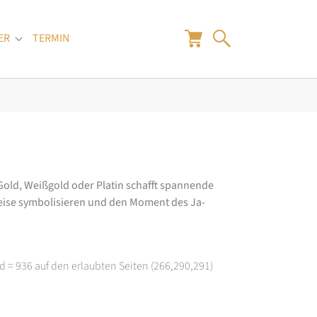
ER
TERMIN
"
Submenu for "Juwelier"
old, Weißgold oder Platin schafft spannende
 Weise symbolisieren und den Moment des Ja-
d = 936 auf den erlaubten Seiten (266,290,291)