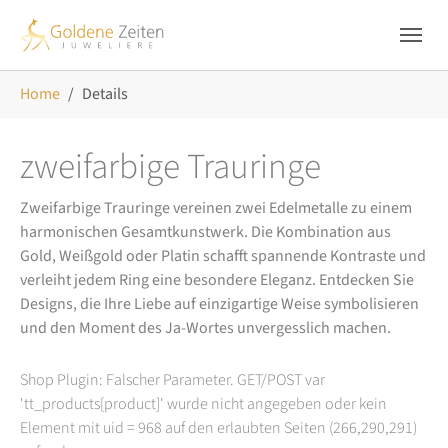
Skip to main navigation
Zum Hauptinhalt springen
Skip to page footer
Sie sind hier:
Home
Details
zweifarbige Trauringe
Zweifarbige Trauringe vereinen zwei Edelmetalle zu einem
harmonischen Gesamtkunstwerk. Die Kombination aus
Gold, Weißgold oder Platin schafft spannende Kontraste und
verleiht jedem Ring eine besondere Eleganz. Entdecken Sie
Designs, die Ihre Liebe auf einzigartige Weise symbolisieren
und den Moment des Ja-Wortes unvergesslich machen.
Shop Plugin: Falscher Parameter. GET/POST var
'tt_products[product]' wurde nicht angegeben oder kein
Element mit uid = 968 auf den erlaubten Seiten (266,290,291)