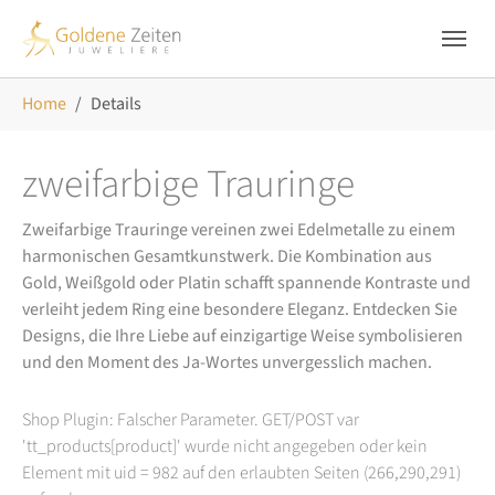
Skip to main navigation
Zum Hauptinhalt springen
Skip to page footer
Sie sind hier:
Home
Details
zweifarbige Trauringe
Zweifarbige Trauringe vereinen zwei Edelmetalle zu einem
harmonischen Gesamtkunstwerk. Die Kombination aus
Gold, Weißgold oder Platin schafft spannende Kontraste und
verleiht jedem Ring eine besondere Eleganz. Entdecken Sie
Designs, die Ihre Liebe auf einzigartige Weise symbolisieren
und den Moment des Ja-Wortes unvergesslich machen.
Shop Plugin: Falscher Parameter. GET/POST var
'tt_products[product]' wurde nicht angegeben oder kein
Element mit uid = 982 auf den erlaubten Seiten (266,290,291)