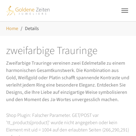
Skip to main navigation
Zum Hauptinhalt springen
Skip to page footer
Sie sind hier:
Home
Details
zweifarbige Trauringe
Zweifarbige Trauringe vereinen zwei Edelmetalle zu einem
harmonischen Gesamtkunstwerk. Die Kombination aus
Gold, Weißgold oder Platin schafft spannende Kontraste und
verleiht jedem Ring eine besondere Eleganz. Entdecken Sie
Designs, die Ihre Liebe auf einzigartige Weise symbolisieren
und den Moment des Ja-Wortes unvergesslich machen.
Shop Plugin: Falscher Parameter. GET/POST var
'tt_products[product]' wurde nicht angegeben oder kein
Element mit uid = 1004 auf den erlaubten Seiten (266,290,291)