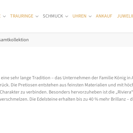
E
TRAURINGE
SCHMUCK
UHREN
ANKAUF
JUWELI
Submenu for "Verlobungsringe"
Submenu for "Trauringe"
Submenu for "Schmuck"
Submenu for "Uhren
samtkollektion
at eine sehr lange Tradition – das Unternehmen der Familie König in
k. Die Pretiosen entstehen aus feinsten Materialien und mit höc
arakter zu verbinden. Besonders hervorzuheben ist die „Riviera“-K
rschmelzen. Die Edelsteine erhalten bis zu 40 % mehr Brillanz – das