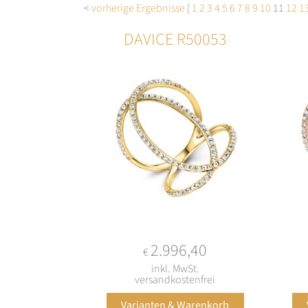
<
vorherige Ergebnisse
[
1
2
3
4
5
6
7
8
9
10
11
12
1
DAVICE R50053
2.996,40
€
inkl. MwSt.
versandkostenfrei