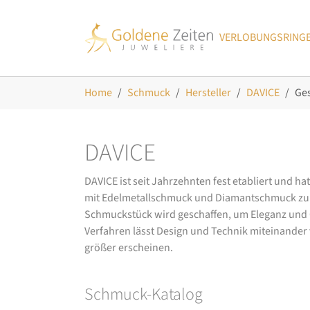
Skip to main navigation
Zum Hauptinhalt springen
Skip to page footer
VERLOBUNGSRING
Sie sind hier:
Home
Schmuck
Hersteller
DAVICE
Ge
DAVICE
DAVICE ist seit Jahrzehnten fest etabliert und h
mit Edelmetallschmuck und Diamantschmuck zurüc
Schmuckstück wird geschaffen, um Eleganz und Ch
Verfahren lässt Design und Technik miteinander ve
größer erscheinen.
Schmuck-Katalog