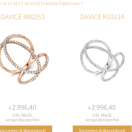
3
14
15
16
17
18
19
20
]
nächste Ergebnisse
>
DAVICE R80253
DAVICE R10124
2.996,40
2.996,40
€
€
inkl. MwSt.
inkl. MwSt.
versandkostenfrei
versandkostenfrei