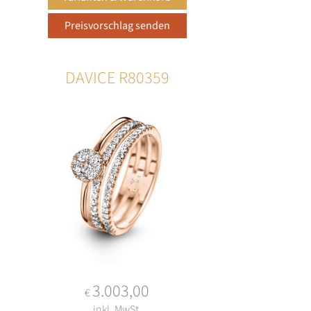
DAVICE R80359
3.003,00
€
inkl. MwSt.