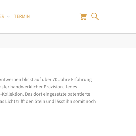
ER
TERMIN
"
Submenu for "Juwelier"
 Antwerpen blickt auf über 70 Jahre Erfahrung
hster handwerklicher Präzision. Jedes
ollektion. Das dort eingesetzte patentierte
 Licht trifft den Stein und lässt ihn somit noch