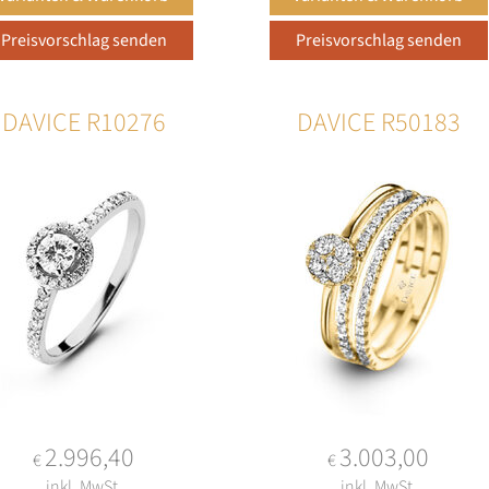
DAVICE R10276
DAVICE R50183
2.996,40
3.003,00
€
€
inkl. MwSt.
inkl. MwSt.