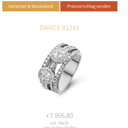
DAVICE R1281
7.906,80
€
inkl. MwSt.
versandkostenfrei