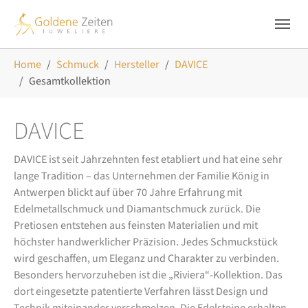
Skip to main navigation
Zum Hauptinhalt springen
Skip to page footer
Sie sind hier:
Home
Schmuck
Hersteller
DAVICE
Gesamtkollektion
DAVICE
DAVICE ist seit Jahrzehnten fest etabliert und hat eine sehr
lange Tradition – das Unternehmen der Familie König in
Antwerpen blickt auf über 70 Jahre Erfahrung mit
Edelmetallschmuck und Diamantschmuck zurück. Die
Pretiosen entstehen aus feinsten Materialien und mit
höchster handwerklicher Präzision. Jedes Schmuckstück
wird geschaffen, um Eleganz und Charakter zu verbinden.
Besonders hervorzuheben ist die „Riviera“-Kollektion. Das
dort eingesetzte patentierte Verfahren lässt Design und
Technik miteinander verschmelzen. Die Edelsteine erhalten