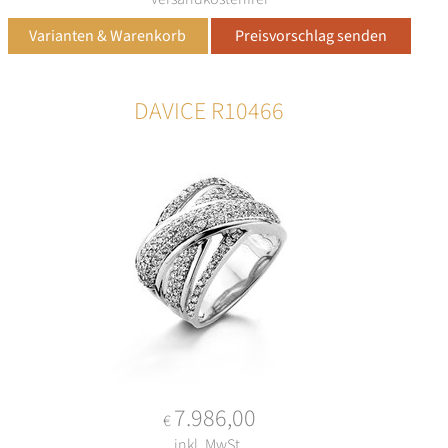
DAVICE R10466
7.986,00
€
inkl. MwSt.