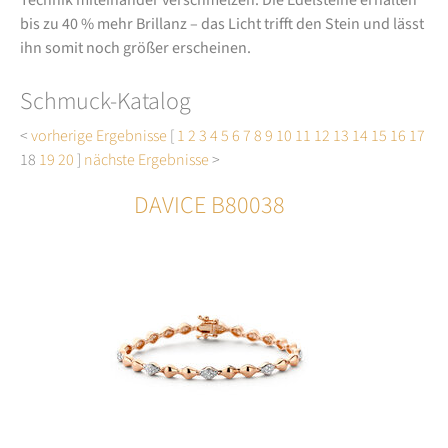
bis zu 40 % mehr Brillanz – das Licht trifft den Stein und lässt
ihn somit noch größer erscheinen.
Schmuck-Katalog
<
vorherige Ergebnisse
[
1
2
3
4
5
6
7
8
9
10
11
12
13
14
15
16
17
18
19
20
]
nächste Ergebnisse
>
DAVICE B80038